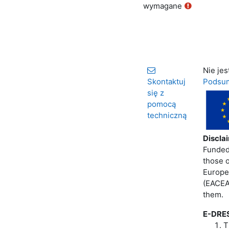
wymagane
Nie jes
Skontaktuj
Podsum
się z
pomocą
techniczną
Discla
Funded
those o
Europe
(EACEA
them.
E-DRES
T