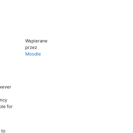
Wspierane
przez
Moodle
wever
ency
le for
 to