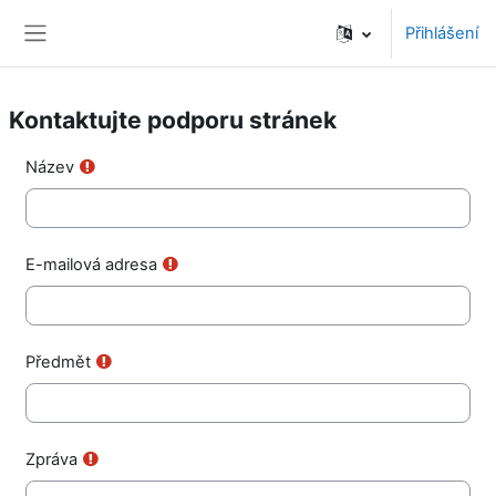
Přejít k hlavnímu obsahu
Přihlášení
Boční panel
Kontaktujte podporu stránek
Název
E-mailová adresa
Předmět
Zpráva